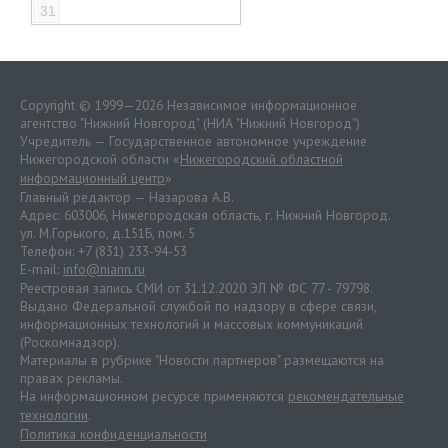
31
Copyright © 1999—2026 Независимое информационное
агентство "Нижний Новгород" (НИА "Нижний Новгород")
Учредитель — Государственное автономное учреждение
Нижегородской области «
Нижегородский областной
информационный центр
»
Главный редактор — Назарова А.В.
Адрес: 603006, Нижегородская область, г. Нижний Новгород.
ул. М.Горького, д.151Б, пом. 5
Телефон: +7 (831) 233-94-53
E-mail:
info@niann.ru
Реестровая запись СМИ от 31.12.2020 ЭЛ № ФС 77 - 79798.
Выдано Федеральной службой по надзору в сфере связи,
информационных технологий и массовых коммуникаций
(Роскомнадзор).
Материалы в рубрике "Новости партнеров" размещаются на
правах рекламы.
На информационном ресурсе применяются
рекомендательные
технологии
.
Политика конфиденциальности