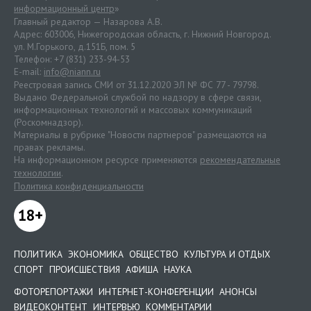
информационный центр
»
Главный редактор — Назарова А.В.
Адрес: 603006, Нижегородская область, г. Нижний Новгород.
ул. М.Горького, д.151Б, пом. 5
Телефон: +7 (831) 233-94-53
E-mail:
info@niann.ru
Реестровая запись СМИ от 31.12.2020 ЭЛ № ФС 77 - 79798.
Выдано Федеральной службой по надзору в сфере связи,
информационных технологий и массовых коммуникаций
(Роскомнадзор).
Материалы в рубрике "Новости партнеров" размещаются на
правах рекламы.
На информационном ресурсе применяются
рекомендательные
технологии
.
Политика конфиденциальности
18+
ПОЛИТИКА
ЭКОНОМИКА
ОБЩЕСТВО
КУЛЬТУРА И ОТДЫХ
СПОРТ
ПРОИСШЕСТВИЯ
АФИША
НАУКА
ФОТОРЕПОРТАЖИ
ИНТЕРНЕТ-КОНФЕРЕНЦИИ
АНОНСЫ
ВИДЕОКОНТЕНТ
ИНТЕРВЬЮ
КОММЕНТАРИИ