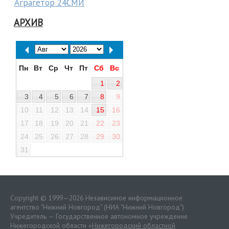
Аграгетор 24СМИ
АРХИВ
Пн
Вт
Ср
Чт
Пт
Сб
Вс
1
2
3
4
5
6
7
8
9
10
11
12
13
14
15
16
17
18
19
20
21
22
23
24
25
26
27
28
29
30
31
Copyright © 1999—2026 Независимое информационное
агентство "Нижний Новгород" (НИА "Нижний Новгород")
Учредитель — Государственное автономное учреждение
Нижегородской области «
Нижегородский областной