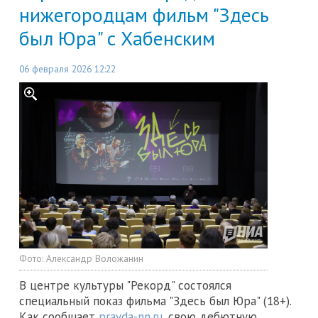
нижегородцам фильм "Здесь
был Юра" с Хабенским
06 февраля 2026 12:22
Фото:
Александр Воложанин
В центре культуры "Рекорд" состоялся
специальный показ фильма "Здесь был Юра" (18+).
Как сообщает
pravda-nn.ru
, свою дебютную