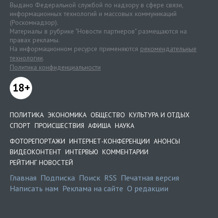
Выдано Федеральной службой по надзору в сфере связи,
информационных технологий и массовых коммуникаций
(Роскомнадзор).
Материалы в рубрике "Новости партнеров" размещаются на
правах рекламы.
На информационном ресурсе применяются
рекомендательные
технологии
.
Политика конфиденциальности
18+
ПОЛИТИКА
ЭКОНОМИКА
ОБЩЕСТВО
КУЛЬТУРА И ОТДЫХ
СПОРТ
ПРОИСШЕСТВИЯ
АФИША
НАУКА
ФОТОРЕПОРТАЖИ
ИНТЕРНЕТ-КОНФЕРЕНЦИИ
АНОНСЫ
ВИДЕОКОНТЕНТ
ИНТЕРВЬЮ
КОММЕНТАРИИ
РЕЙТИНГ НОВОСТЕЙ
Главная
Подписка
Поиск
RSS
Печатная версия
Написать нам
Реклама на сайте
О редакции