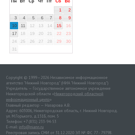
Пн
Вт
Ср
Чт
Пт
Сб
Вс
1
2
3
4
5
6
7
8
9
10
11
12
13
14
15
16
17
18
19
20
21
22
23
24
25
26
27
28
29
30
31
Copyright © 1999—2026 Независимое информационное
агентство "Нижний Новгород" (НИА "Нижний Новгород")
Учредитель — Государственное автономное учреждение
Нижегородской области «
Нижегородский областной
информационный центр
»
Главный редактор — Назарова А.В.
Адрес: 603006, Нижегородская область, г. Нижний Новгород.
ул. М.Горького, д.151Б, пом. 5
Телефон: +7 (831) 233-94-53
E-mail:
info@niann.ru
Реестровая запись СМИ от 31.12.2020 ЭЛ № ФС 77 - 79798.