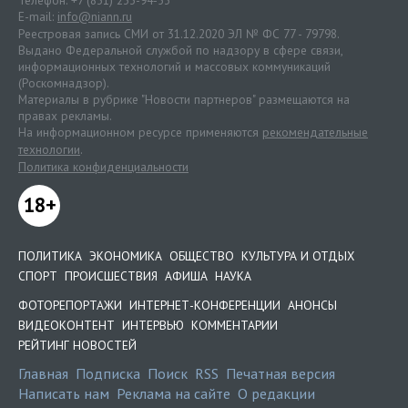
Телефон: +7 (831) 233-94-53
E-mail:
info@niann.ru
Реестровая запись СМИ от 31.12.2020 ЭЛ № ФС 77 - 79798.
Выдано Федеральной службой по надзору в сфере связи,
информационных технологий и массовых коммуникаций
(Роскомнадзор).
Материалы в рубрике "Новости партнеров" размещаются на
правах рекламы.
На информационном ресурсе применяются
рекомендательные
технологии
.
Политика конфиденциальности
18+
ПОЛИТИКА
ЭКОНОМИКА
ОБЩЕСТВО
КУЛЬТУРА И ОТДЫХ
СПОРТ
ПРОИСШЕСТВИЯ
АФИША
НАУКА
ФОТОРЕПОРТАЖИ
ИНТЕРНЕТ-КОНФЕРЕНЦИИ
АНОНСЫ
ВИДЕОКОНТЕНТ
ИНТЕРВЬЮ
КОММЕНТАРИИ
РЕЙТИНГ НОВОСТЕЙ
Главная
Подписка
Поиск
RSS
Печатная версия
Написать нам
Реклама на сайте
О редакции