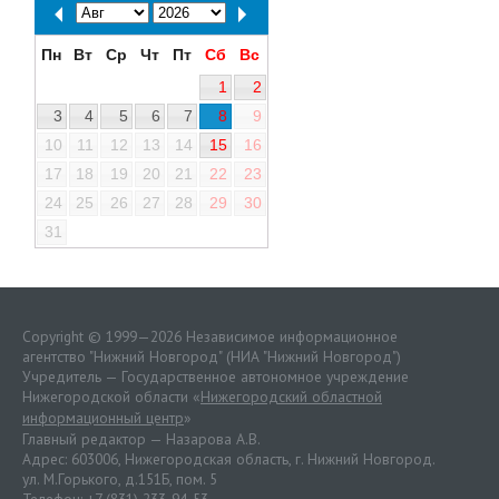
Пн
Вт
Ср
Чт
Пт
Сб
Вс
1
2
3
4
5
6
7
8
9
10
11
12
13
14
15
16
17
18
19
20
21
22
23
24
25
26
27
28
29
30
31
Copyright © 1999—2026 Независимое информационное
агентство "Нижний Новгород" (НИА "Нижний Новгород")
Учредитель — Государственное автономное учреждение
Нижегородской области «
Нижегородский областной
информационный центр
»
Главный редактор — Назарова А.В.
Адрес: 603006, Нижегородская область, г. Нижний Новгород.
ул. М.Горького, д.151Б, пом. 5