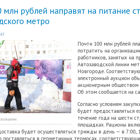
 млн рублей направят на питание с
дского метро
:47
Почти 100 млн рублей пл
потратить на организаци
работников, занятых на 
Автозаводской линии ме
Новгороде. Соответству
электронный аукцион объ
акционерным обществом "
Об этом сообщается на са
Согласно условиям закупк
будет предоставляться 
течение года на шести с
оложанин
площадках. Рационы вклю
доставка будет осуществляться трижды в день — в 7:00, 12
 поставляться в герметичных термосах, соответствующ