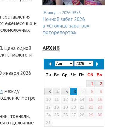
03 августа 2026 09:56
и составления
Ночной забег 2026
ся ежемесячно и
в «Столице закатов»:
исломолочных
фоторепортаж
АРХИВ
й. Цена одной
екты малого и
9 января 2026
Пн
Вт
Ср
Чт
Пт
Сб
Вс
1
2
ля
между
3
4
5
6
7
8
9
продление метро
10
11
12
13
14
15
16
17
18
19
20
21
22
23
24
25
26
27
28
29
30
ии: тоннели,
тся отделочные
31