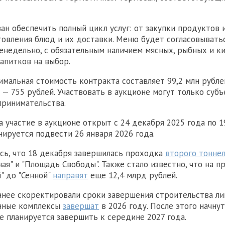
ан обеспечить полный цикл услуг: от закупки продуктов 
овления блюд и их доставки. Меню будет согласовывать
енедельно, с обязательным наличием мясных, рыбных и к
напитков на выбор.
имальная стоимость контракта составляет 99,2 млн рубле
 — 755 рублей. Участвовать в аукционе могут только субъ
принимательства.
а участие в аукционе открыт с 24 декабря 2025 года по 1
нируется подвести 26 января 2026 года.
сь, что 18 декабря завершилась проходка
второго тонне
ная" и "Площадь Свободы". Также стало известно, что на 
" до "Сенной"
направят
еще 12,4 млрд рублей.
анее скоректировали сроки завершения строительства лин
онные комплексы
завершат
в 2026 году. После этого начну
е планируется завершить к середине 2027 года.