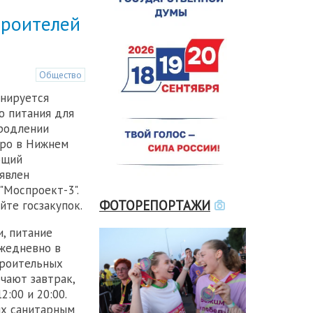
троителей
Общество
анируется
ю питания для
продлении
тро в Нижнем
ющий
явлен
Моспроект-3".
ФОТОРЕПОРТАЖИ
йте госзакупок.
и, питание
ежедневно в
троительных
чают завтрак,
:00 и 20:00.
их санитарным