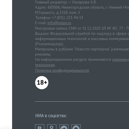
Главный редактор — Назарова А.В.
Адрес: 603006, Нижегородская область, г. Нижний Нов
М.Горького, д.151Б, пом. 5
Телефон: +7 (831) 233-94-53
E-mail:
info@niann.ru
Реестровая запись СМИ от 31.12.2020 ЭЛ № ФС 77 - 7
Выдано Федеральной службой по надзору в сфере с
информационных технологий и массовых коммуника
(Роскомнадзор).
Материалы в рубрике "Новости партнеров" размещаю
рекламы.
На информационном ресурсе применяются
рекоменд
технологии
.
Политика конфиденциальности
18+
НИА в соцсетях: