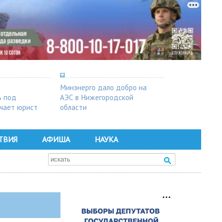
Минэнерго дало добро на
ь под
АЭС в Нижегородской
чает юрист
области
ТВИЯ
АФИША
НАУКА