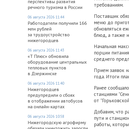
перспективы развития
требованиям.
речного туризма в России
Поставщик обяз
06 августа 2026 11:44
меню до пригот
Работодатели получили 166
обновляться еж
млн рублей
за трудоустройство
блюд, а также 
нижегородцев
Начальная макс
06 августа 2026 11:43
порции питания
«Т Плюс» обновила
среднего пред
оборудование центральных
тепловых пунктов
Прием заявок н
в Дзержинске
года. Итоги пла
06 августа 2026 11:40
Ранее сообщало
Нижегородцев
станциями "Сен
предупредили о сбоях
от "Горьковской
в отображении автобусов
на онлайн-картах
Добавим, что р
06 августа 2026 10:58
пути и станци
Нижегородскую агрофирму
работы, которы
обязали уничтожить заросли