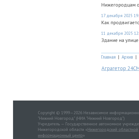
Нижегородцам о
17 декабря 2025 19
Как продвигаетс
11 декабря 2025 12
Здание на улице
Главная
|
Архив
|
Аграгетор 24С
Copyright © 1999—2026 Независимое информационно
"Нижний Новгород" (НИА "Нижний Новгород")
Учредитель — Государственное автономное учрежд
Нижегородской области «
Нижегородский областной
информационный центр
»