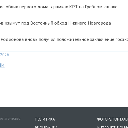
л облик первого дома в рамках КРТ на Гребном канале
ков изымут под Восточный обход Нижнего Новгорода
 Родионова вновь получил положительное заключение госэк
2026
МИ
е агентство
ПОЛИТИКА
ФОТОРЕПОРТАЖ
ЭКОНОМИКА
ИНТЕРНЕТ-КОНФ