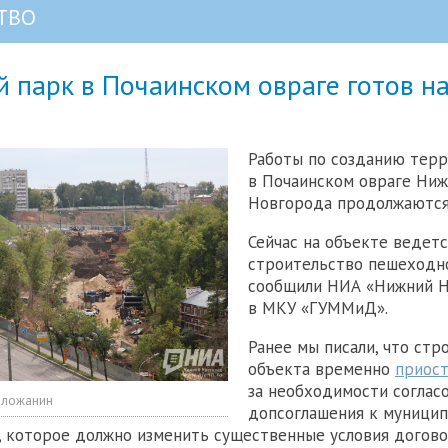
ТВО
 парк в Почаинском овраге готов н
Работы по созданию терр
в Почаинском овраге Ниж
Новгорода продолжаются
Сейчас на объекте ведетс
строительство пешеходно
сообщили НИА «Нижний 
в МКУ «ГУММиД».
Ранее мы писали, что стр
объекта временно
приост
за необходимости соглас
оложанин
допсоглашения к муници
 которое должно изменить существенные условия догово