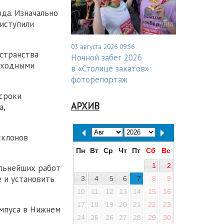
да. Изначально
риступили
03 августа 2026 09:56
странства
Ночной забег 2026
еходными
в «Столице закатов»:
фоторепортаж
 сроки
АРХИВ
а,
склонов
Пн
Вт
Ср
Чт
Пт
Сб
Вс
1
2
альнейших работ
 и установить
3
4
5
6
7
8
9
10
11
12
13
14
15
16
17
18
19
20
21
22
23
мпуса в Нижнем
24
25
26
27
28
29
30