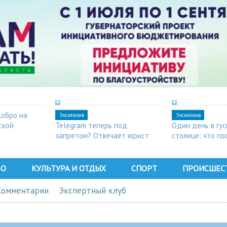
добро на
Эксклюзив
Эксклюзив
ской
Telegram теперь под
Один день в гу
запретом? Отвечает юрист
столице: что п
в Арзамасе
ВО
КУЛЬТУРА И ОТДЫХ
СПОРТ
ПРОИСШЕС
Комментарии
Экспертный клуб