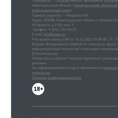
Учредитель — Государственное автономное учрежд
Нижегородской области «
Нижегородский областной
информационный центр
»
Главный редактор — Назарова А.В.
Адрес: 603006, Нижегородская область, г. Нижний Нов
М.Горького, д.151Б, пом. 5
Телефон: +7 (831) 233-94-53
E-mail:
info@niann.ru
Реестровая запись СМИ от 31.12.2020 ЭЛ № ФС 77 - 7
Выдано Федеральной службой по надзору в сфере с
информационных технологий и массовых коммуника
(Роскомнадзор).
Материалы в рубрике "Новости партнеров" размещаю
рекламы.
На информационном ресурсе применяются
рекоменд
технологии
.
Политика конфиденциальности
18+