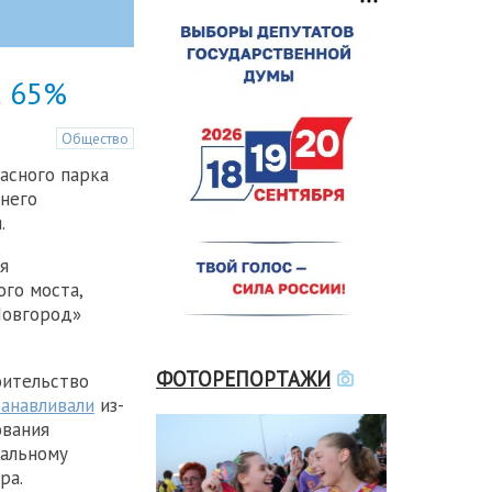
а 65%
Общество
асного парка
него
.
я
го моста,
Новгород»
ФОТОРЕПОРТАЖИ
оительство
анавливали
из-
ования
пальному
ра.