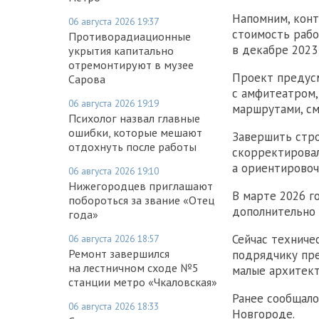
Напомним, кон
06 августа 2026 19:37
стоимость рабо
Противорадиационные
в декабре 2023
укрытия капитально
отремонтируют в музее
Проект предус
Сарова
с амфитеатром,
06 августа 2026 19:19
маршрутами, с
Психолог назвал главные
ошибки, которые мешают
Завершить стро
отдохнуть после работы
скорректировал
а ориентировоч
06 августа 2026 19:10
Нижегородцев приглашают
В марте 2026 г
побороться за звание «Отец
дополнительно
года»
Сейчас техниче
06 августа 2026 18:57
Ремонт завершился
подрядчику пре
на лестничном сходе №5
малые архитек
станции метро «Чкаловская»
Ранее сообщало
06 августа 2026 18:33
Новгороде.