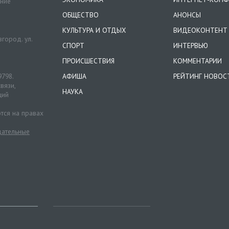
ение
ОБЩЕСТВО
АНОНСЫ
КУЛЬТУРА И ОТДЫХ
ВИДЕОКОНТЕНТ
город. ул.
СПОРТ
ИНТЕРВЬЮ
ПРОИСШЕСТВИЯ
КОММЕНТАРИИ
9798.
АФИША
РЕЙТИНГ НОВОС
вязи,
НАУКА
ций
тся на правах
ательные