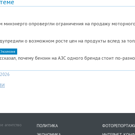
 теме
м минэнерго опровергли ограничения на продажу моторного
дупредили о возможном росте цен на продукты вслед за то
Эксклюзив
ассказал, почему бензин на АЗС одного бренда стоит по-разн
2026
МИ
е агентство
ПОЛИТИКА
ФОТОРЕПОРТАЖ
ЭКОНОМИКА
ИНТЕРНЕТ-КОНФ