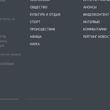
ение
ОБЩЕСТВО
АНОНСЫ
КУЛЬТУРА И ОТДЫХ
ВИДЕОКОНТЕНТ
город. ул.
СПОРТ
ИНТЕРВЬЮ
ПРОИСШЕСТВИЯ
КОММЕНТАРИИ
9798.
АФИША
РЕЙТИНГ НОВОС
вязи,
НАУКА
ций
тся на правах
ательные