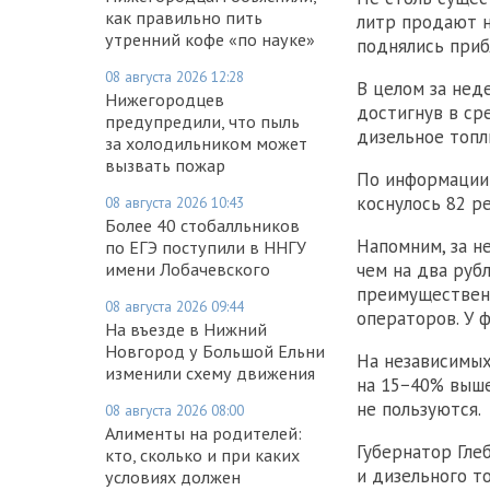
как правильно пить
литр продают не
утренний кофе «по науке»
поднялись прибл
08 августа 2026 12:28
В целом за нед
Нижегородцев
достигнув в сре
предупредили, что пыль
дизельное топл
за холодильником может
вызвать пожар
По информации 
коснулось 82 р
08 августа 2026 10:43
Более 40 стобалльников
Напомним, за н
по ЕГЭ поступили в ННГУ
чем на два руб
имени Лобачевского
преимущественн
08 августа 2026 09:44
операторов. У 
На въезде в Нижний
Новгород у Большой Ельни
На независимых
изменили схему движения
на 15−40% выше
не пользуются.
08 августа 2026 08:00
Алименты на родителей:
Губернатор Гле
кто, сколько и при каких
и дизельного т
условиях должен