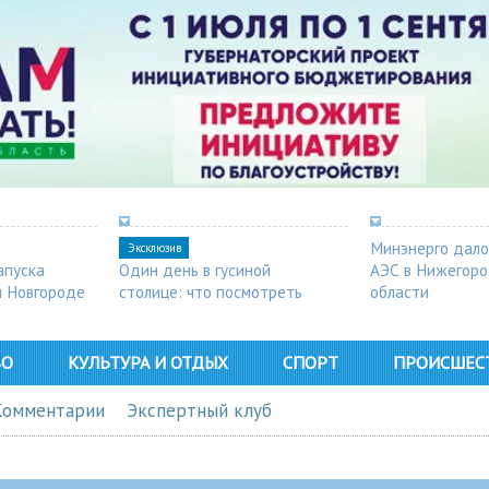
Минэнерго дало
Эксклюзив
апуска
Один день в гусиной
АЭС в Нижегор
м Новгороде
столице: что посмотреть
области
в Арзамасе
ВО
КУЛЬТУРА И ОТДЫХ
СПОРТ
ПРОИСШЕС
Комментарии
Экспертный клуб