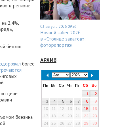
ливо в регионе
на 2,4%,
03 августа 2026 09:56
ередь,
Ночной забег 2026
в «Столице закатов»:
фоторепортаж
ый бензин
АРХИВ
одорожал
более
тречаются
зинговых
й.
Пн
Вт
Ср
Чт
Пт
Сб
Вс
 по цене
1
2
правки
3
4
5
6
7
8
9
10
11
12
13
14
15
16
17
18
19
20
21
22
23
бъемом бензина
ной
24
25
26
27
28
29
30