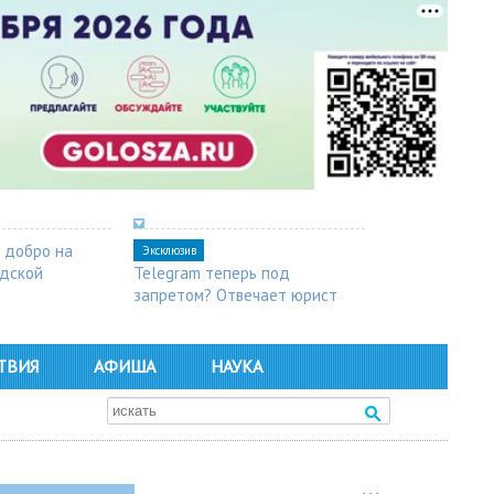
 добро на
Эксклюзив
одской
Telegram теперь под
запретом? Отвечает юрист
ТВИЯ
АФИША
НАУКА