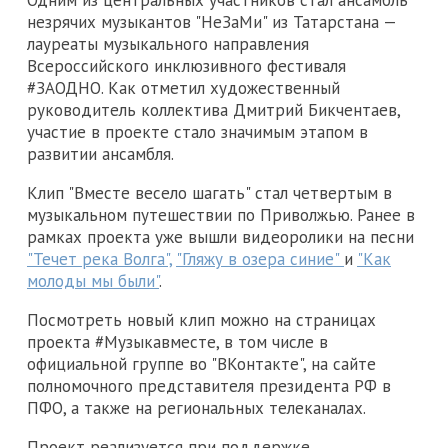
Одним из центральных участников стал ансамбль
незрячих музыкантов "НеЗаМи" из Татарстана —
лауреаты музыкального направления
Всероссийского инклюзивного фестиваля
#ЗАОДНО. Как отметил художественный
руководитель коллектива Дмитрий Бикчентаев,
участие в проекте стало значимым этапом в
развитии ансамбля.
Клип "Вместе весело шагать" стал четвертым в
музыкальном путешествии по Приволжью. Ранее в
рамках проекта уже вышли видеоролики на песни
"Течет река Волга",
"Гляжу в озера синие"
и
"Как
молоды мы были"
.
Посмотреть новый клип можно на страницах
проекта #Музыкавместе, в том числе в
официальной группе во "ВКонтакте", на сайте
полномочного представителя президента РФ в
ПФО, а также на региональных телеканалах.
Проект реализуется при поддержке