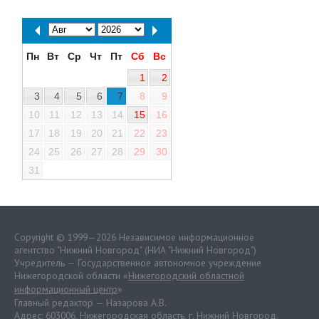
Пн
Вт
Ср
Чт
Пт
Сб
Вс
1
2
3
4
5
6
7
8
9
10
11
12
13
14
15
16
17
18
19
20
21
22
23
24
25
26
27
28
29
30
31
Copyright © 1999—2026 Независимое информационное
агентство "Нижний Новгород" (НИА "Нижний Новгород")
Учредитель — Государственное автономное учреждение
Нижегородской области «
Нижегородский областной
информационный центр
»
Главный редактор — Назарова А.В.
Адрес: 603006, Нижегородская область, г. Нижний Новгород.