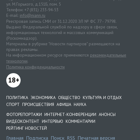
ул. М.Горького, д.151Б, пом. 5
Телефон: +7 (831) 233-94-53
E-mail:
info@niann.ru
Реестровая запись СМИ от 31.12.2020 ЭЛ № ФС 77 - 79798.
Выдано Федеральной службой по надзору в сфере связи,
информационных технологий и массовых коммуникаций
(Роскомнадзор).
Материалы в рубрике "Новости партнеров" размещаются на
правах рекламы.
На информационном ресурсе применяются
рекомендательные
технологии
.
Политика конфиденциальности
18+
ПОЛИТИКА
ЭКОНОМИКА
ОБЩЕСТВО
КУЛЬТУРА И ОТДЫХ
СПОРТ
ПРОИСШЕСТВИЯ
АФИША
НАУКА
ФОТОРЕПОРТАЖИ
ИНТЕРНЕТ-КОНФЕРЕНЦИИ
АНОНСЫ
ВИДЕОКОНТЕНТ
ИНТЕРВЬЮ
КОММЕНТАРИИ
РЕЙТИНГ НОВОСТЕЙ
Главная
Подписка
Поиск
RSS
Печатная версия