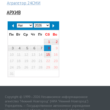
Аграгетор 24СМИ
АРХИВ
Пн
Вт
Ср
Чт
Пт
Сб
Вс
1
2
3
4
5
6
7
8
9
10
11
12
13
14
15
16
17
18
19
20
21
22
23
24
25
26
27
28
29
30
31
Copyright © 1999—2026 Независимое информационное
агентство "Нижний Новгород" (НИА "Нижний Новгород")
Учредитель — Государственное автономное учреждение
Нижегородской области «
Нижегородский областной