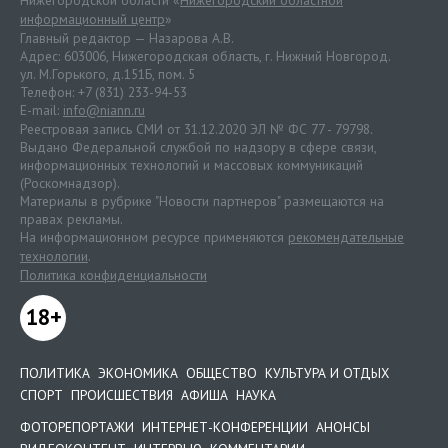
информационный центр
»
Главный редактор — Назарова А.В.
Адрес: 603006, Нижегородская область, г. Нижний Новгород.
ул. М.Горького, д.151Б, пом. 5
Телефон: +7 (831) 233-94-53
E-mail:
info@niann.ru
Реестровая запись СМИ от 31.12.2020 ЭЛ № ФС 77 - 79798.
Выдано Федеральной службой по надзору в сфере связи,
информационных технологий и массовых коммуникаций
(Роскомнадзор).
Материалы в рубрике "Новости партнеров" размещаются на
правах рекламы.
На информационном ресурсе применяются
рекомендательные
технологии
.
Политика конфиденциальности
18+
ПОЛИТИКА
ЭКОНОМИКА
ОБЩЕСТВО
КУЛЬТУРА И ОТДЫХ
СПОРТ
ПРОИСШЕСТВИЯ
АФИША
НАУКА
ФОТОРЕПОРТАЖИ
ИНТЕРНЕТ-КОНФЕРЕНЦИИ
АНОНСЫ